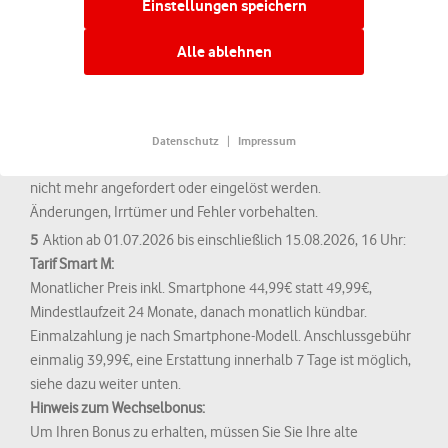
Einstellungen speichern
(Verkehrsdatum) über die wir einen Abgleich mit den in Ihrem
Gutscheine entfallen.
Kundenkonto hinterlegten Vertragsdaten herstellen.
Beachten Sie bitte, dass der Amazon-Gutschein nicht auf Ihrer
Alle ablehnen
monatlichen Rechnung ausgewiesen wird. Der Gutschein ist 20
Datenschutzniveau nicht dem der EU entspricht, z.B. in den USA.
Wochen nach erfolgreicher Aktivierung des Vertrags verfügbar
Deine Einwilligung erstreckt sich auch darauf, dass Deine Daten
und kann über diese Seite angefordert werden. Ab dem
durch Dienstleister in den USA oder anderen, außerhalb der
Zeitpunkt der Verfügbarkeit ist der Gutschein weitere 4 Monate
Datenschutz
Impressum
EU/EWR ansässigen, Dienstleistern verarbeitet werden.
lang gültig. Nach Ablauf dieser 4 Monate kann der Gutschein
nicht mehr angefordert oder eingelöst werden.
Mit
Alle akzeptieren
erteilen Sie Ihre Einwilligung zu allen
Änderungen, Irrtümer und Fehler vorbehalten.
Cookies und der damit verbundenen Datenverarbeitung. Mit
Alle
5
Aktion ab 01.07.2026 bis einschließlich 15.08.2026, 16 Uhr:
ablehnen
akzeptieren Sie nur technisch notwendige Cookies, die
Tarif Smart M:
sicherstellen, dass Sie alle Funktionen der Seite richtig nutzen
Monatlicher Preis inkl. Smartphone 44,99€ statt 49,99€,
können.
Mindestlaufzeit 24 Monate, danach monatlich kündbar.
Einmalzahlung je nach Smartphone-Modell. Anschlussgebühr
Weitere Informationen zur Datenverarbeitung auf unseren
einmalig 39,99€, eine Erstattung innerhalb 7 Tage ist möglich,
Seiten und zu unseren Partnern finden Sie in den
siehe dazu weiter unten.
Öffnet einen neuen Tab.
Datenschutzhinweisen
.
Hinweis zum Wechselbonus:
Um Ihren Bonus zu erhalten, müssen Sie Sie Ihre alte